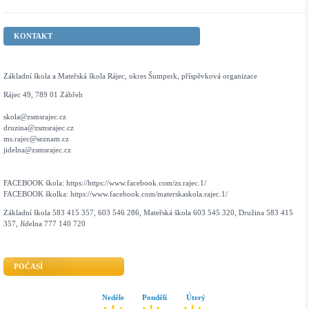
KONTAKT
Základní škola a Mateřská škola Rájec, okres Šumperk, příspěvková organizace
Rájec 49, 789 01 Zábřeh
skola@zsmsrajec.cz
druzina@zsmsrajec.cz
ms.rajec@seznam.cz
jidelna@zsmsrajec.cz
FACEBOOK škola: https://https://www.facebook.com/zs.rajec.1/
FACEBOOK školka: https://www.facebook.com/materskaskola.rajec.1/
Základní škola 583 415 357, 603 546 286, Mateřská škola 603 545 320, Družina 583 415
357, Jídelna 777 140 720
POČASÍ
Neděle
Pondělí
Úterý