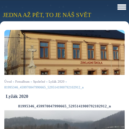
JEDNA AŽ PĚT, TO JE NÁŠ SVĚT
Úvod
»
Fotoalbum
»
Společné
»
Lyžák 2020
»
81995346_459970047990665_5295141900792102912_n
Lyžák 2020
81995346_459970047990665_5295141900792102912_n