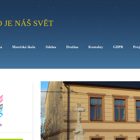
O JE NÁŠ SVĚT
la
Mateřská škola
Jídelna
Družina
Kontakty
GDPR
Proj