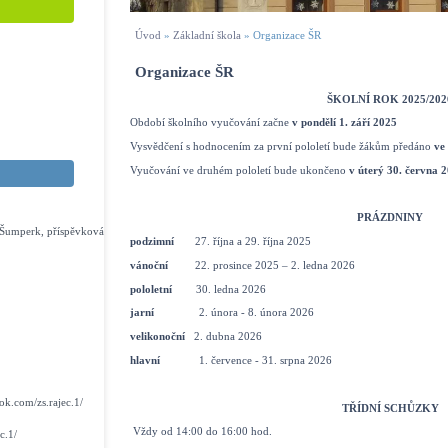
Úvod
»
Základní škola
»
Organizace ŠR
Organizace ŠR
ŠKOLNÍ ROK 2025/202
Období školního vyučování začne
v pondělí 1. září 2025
Vysvědčení s hodnocením za první pololetí bude žákům předáno
ve
Vyučování ve druhém pololetí bude ukončeno
v úterý 30. června 
PRÁZDNINY
s Šumperk, příspěvková
podzimní
27. října a 29. října 2025
vánoční
22. prosince 2025 – 2. ledna 2026
pololetní
30. ledna 2026
jarní
2. února - 8. února 2026
velikonoční
2. dubna 2026
hlavní
1. července - 31. srpna 2026
k.com/zs.rajec.1/
TŘÍDNÍ SCHŮZKY
Vždy od 14:00 do 16:00 hod.
c.1/