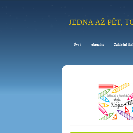
JEDNA AŽ PĚT, T
Úvod
Aktuality
Základní ško