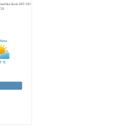
ateřská škola 603 545
720
obota
7 °C