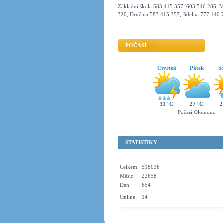
Základní škola 583 415 357, 603 546 286, M
320, Družina 583 415 357, Jídelna 777 140 
POČASÍ
Čtvrtek
Pátek
S
31 °C
27 °C
2
Počasí Olomouc
STATISTIKY
Celkem:
518036
Měsíc:
22658
Den:
654
Online:
14