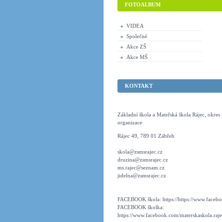
FOTOALBUM
VIDEA
Společné
Akce ZŠ
Akce MŠ
KONTAKT
Základní škola a Mateřská škola Rájec, okre
organizace
Rájec 49, 789 01 Zábřeh
skola@zsmsrajec.cz
druzina@zsmsrajec.cz
ms.rajec@seznam.cz
jidelna@zsmsrajec.cz
FACEBOOK škola: https://https://www.faceboo
FACEBOOK školka:
https://www.facebook.com/materskaskola.raje