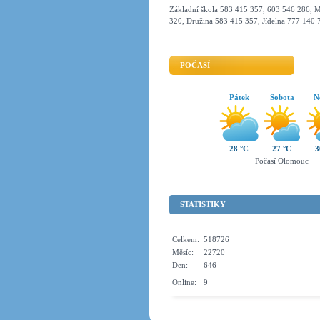
Základní škola 583 415 357, 603 546 286, M
320, Družina 583 415 357, Jídelna 777 140 
POČASÍ
Pátek
Sobota
N
28 °C
27 °C
3
Počasí Olomouc
STATISTIKY
Celkem:
518726
Měsíc:
22720
Den:
646
Online:
9