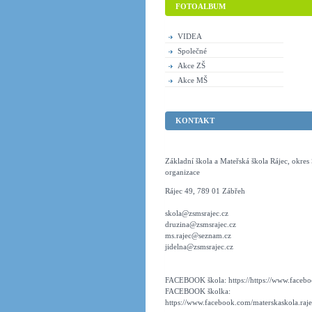
FOTOALBUM
VIDEA
Společné
Akce ZŠ
Akce MŠ
KONTAKT
Základní škola a Mateřská škola Rájec, okre
organizace
Rájec 49, 789 01 Zábřeh
skola@zsmsrajec.cz
druzina@zsmsrajec.cz
ms.rajec@seznam.cz
jidelna@zsmsrajec.cz
FACEBOOK škola: https://https://www.faceboo
FACEBOOK školka:
https://www.facebook.com/materskaskola.raje