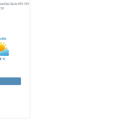
ateřská škola 603 545
720
eděle
0 °C