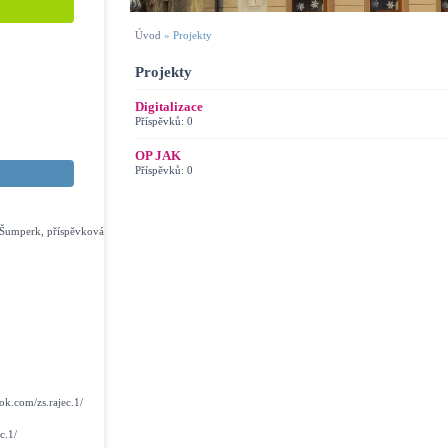
Úvod
»
Projekty
Projekty
Digitalizace
Příspěvků:
0
OP JAK
Příspěvků:
0
s Šumperk, příspěvková
k.com/zs.rajec.1/
c.1/