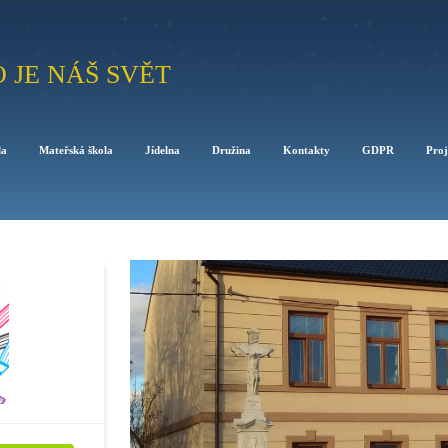
O JE NÁŠ SVĚT
la
Mateřská škola
Jídelna
Družina
Kontakty
GDPR
Proj