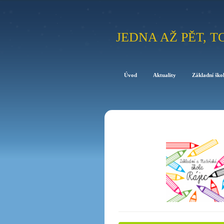
JEDNA AŽ PĚT, T
Úvod
Aktuality
Základní ško