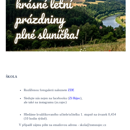
ŠKOLA
Rozšířenou fotogalerii naleznete
ZDE
Sledujte nás nejen na facebooku (
Zš Rájec
),
ale také na instagramu (zs.rajec)
Hledáme kvalifikovaného učitele/učitelku 1. stupně na úvazek 0,454
(10 hodin týdně).
V případě zájmu pište na emailovou adresu - skola@zsmsrajec.cz