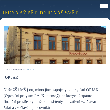
JEDNA AŽ PĚT, TO JE NÁŠ SVĚT
Úvod
»
Projekty
»
OP JAK
OP JAK
Naše ZŠ i MŠ jsou, mimo jiné, zapojeny do projektů OPJAK,
(Operační program J.A. Komenský), ze kterých čerpáme
finanční prostředky na školní asistenty, inovativní vzdělávání
žáků a vzdělávání pracovníků