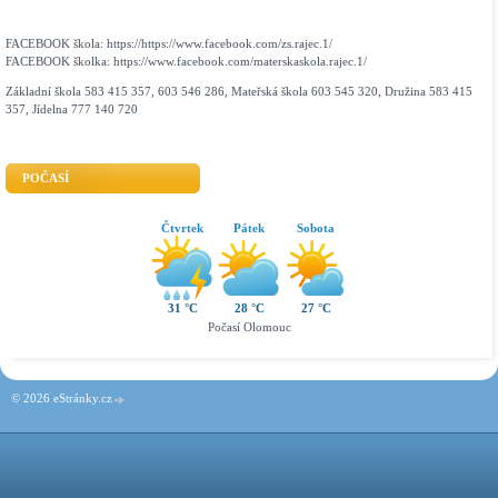
FACEBOOK škola: https://https://www.facebook.com/zs.rajec.1/
FACEBOOK školka: https://www.facebook.com/materskaskola.rajec.1/
Základní škola 583 415 357, 603 546 286, Mateřská škola 603 545 320, Družina 583 415
357, Jídelna 777 140 720
POČASÍ
Čtvrtek
Pátek
Sobota
31 °C
28 °C
27 °C
Počasí Olomouc
© 2026 eStránky.cz