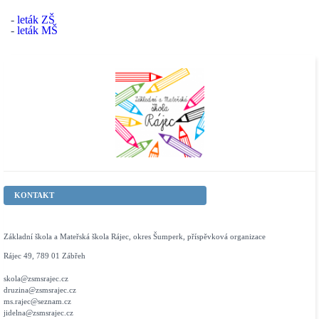
-
leták ZŠ
-
leták MŠ
KONTAKT
Základní škola a Mateřská škola Rájec, okres Šumperk, příspěvková organizace
Rájec 49, 789 01 Zábřeh
skola@zsmsrajec.cz
druzina@zsmsrajec.cz
ms.rajec@seznam.cz
jidelna@zsmsrajec.cz