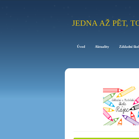
JEDNA AŽ PĚT, T
Úvod
Aktuality
Základní ško