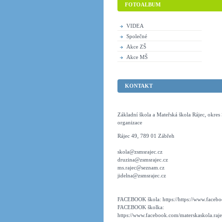
FOTOALBUM
VIDEA
Společné
Akce ZŠ
Akce MŠ
KONTAKT
Základní škola a Mateřská škola Rájec, okre
organizace
Rájec 49, 789 01 Zábřeh
skola@zsmsrajec.cz
druzina@zsmsrajec.cz
ms.rajec@seznam.cz
jidelna@zsmsrajec.cz
FACEBOOK škola: https://https://www.faceboo
FACEBOOK školka:
https://www.facebook.com/materskaskola.raje