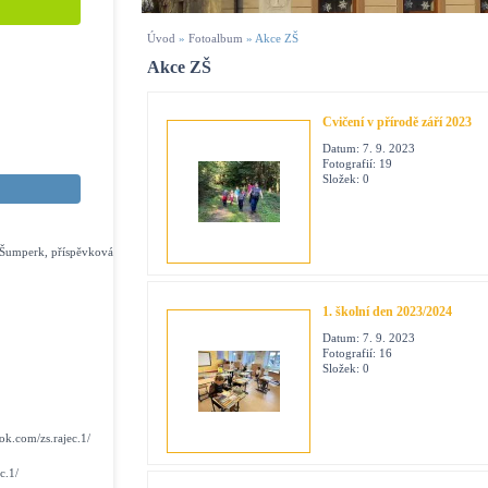
Úvod
»
Fotoalbum
»
Akce ZŠ
Akce ZŠ
Cvičení v přírodě září 2023
Datum:
7. 9. 2023
Fotografií:
19
Složek:
0
s Šumperk, příspěvková
1. školní den 2023/2024
Datum:
7. 9. 2023
Fotografií:
16
Složek:
0
k.com/zs.rajec.1/
c.1/