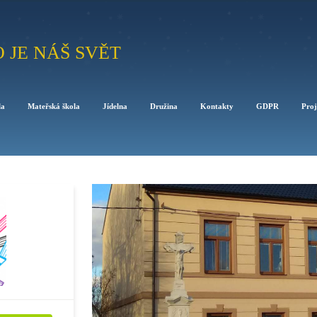
O JE NÁŠ SVĚT
la
Mateřská škola
Jídelna
Družina
Kontakty
GDPR
Proj