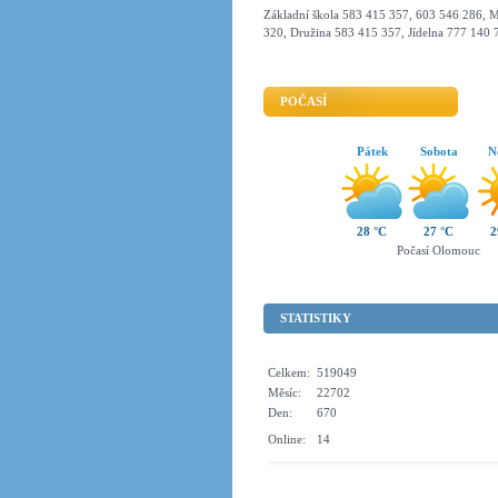
Základní škola 583 415 357, 603 546 286, M
320, Družina 583 415 357, Jídelna 777 140 
POČASÍ
Pátek
Sobota
N
28 °C
27 °C
2
Počasí Olomouc
STATISTIKY
Celkem:
519049
Měsíc:
22702
Den:
670
Online:
14