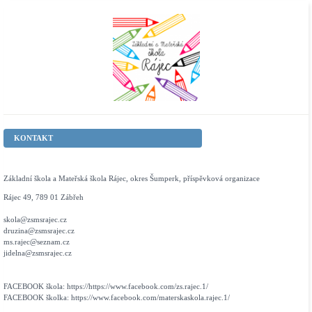
KONTAKT
Základní škola a Mateřská škola Rájec, okres Šumperk, příspěvková organizace
Rájec 49, 789 01 Zábřeh
skola@zsmsrajec.cz
druzina@zsmsrajec.cz
ms.rajec@seznam.cz
jidelna@zsmsrajec.cz
FACEBOOK škola: https://https://www.facebook.com/zs.rajec.1/
FACEBOOK školka: https://www.facebook.com/materskaskola.rajec.1/