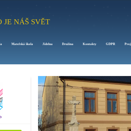
O JE NÁŠ SVĚT
la
Mateřská škola
Jídelna
Družina
Kontakty
GDPR
Proj