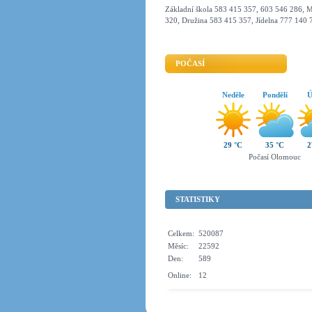
Základní škola 583 415 357, 603 546 286, M
320, Družina 583 415 357, Jídelna 777 140 
POČASÍ
Neděle
Pondělí
Ú
29 °C
35 °C
2
Počasí Olomouc
STATISTIKY
Celkem:
520087
Měsíc:
22592
Den:
589
Online:
12