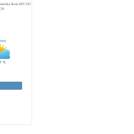
ateřská škola 603 545
720
terý
7 °C