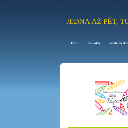
JEDNA AŽ PĚT, T
Úvod
Aktuality
Základní ško