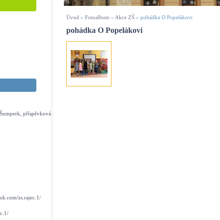
Úvod
»
Fotoalbum
»
Akce ZŠ
»
pohádka O Popelákovi
pohádka O Popelákovi
s Šumperk, příspěvková
k.com/zs.rajec.1/
c.1/