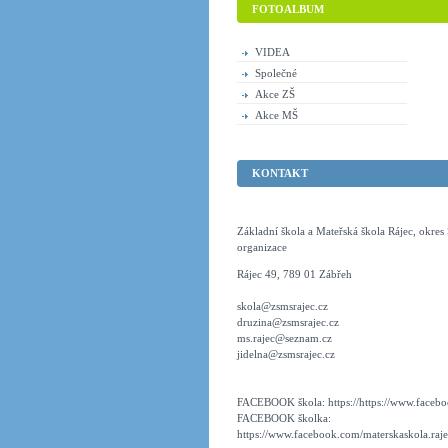
FOTOALBUM
VIDEA
Společné
Akce ZŠ
Akce MŠ
KONTAKT
Základní škola a Mateřská škola Rájec, okre
organizace
Rájec 49, 789 01 Zábřeh
skola@zsmsrajec.cz
druzina@zsmsrajec.cz
ms.rajec@seznam.cz
jidelna@zsmsrajec.cz
FACEBOOK škola: https://https://www.faceboo
FACEBOOK školka:
https://www.facebook.com/materskaskola.raje