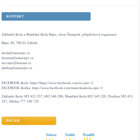
KONTAKT
Základní škola a Mateřská škola Rájec, okres Šumperk, příspěvková organizace
Rájec 49, 789 01 Zábřeh
skola@zsmsrajec.cz
druzina@zsmsrajec.cz
ms.rajec@seznam.cz
jidelna@zsmsrajec.cz
FACEBOOK škola: https://https://www.facebook.com/zs.rajec.1/
FACEBOOK školka: https://www.facebook.com/materskaskola.rajec.1/
Základní škola 583 415 357, 603 546 286, Mateřská škola 603 545 320, Družina 583 415
357, Jídelna 777 140 720
POČASÍ
Sobota
Neděle
Pondělí