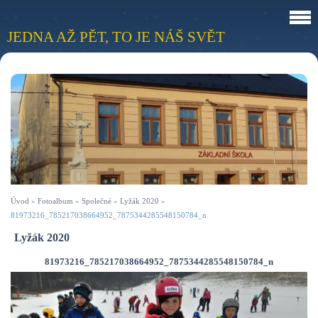
JEDNA AŽ PĚT, TO JE NÁŠ SVĚT
Úvod
»
Fotoalbum
»
Společné
»
Lyžák 2020
»
81973216_785217038664952_7875344285548150784_n
Lyžák 2020
81973216_785217038664952_7875344285548150784_n