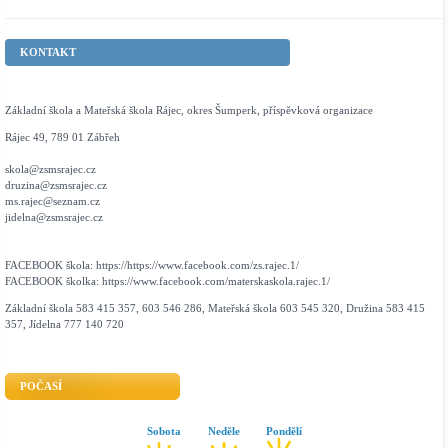
KONTAKT
Základní škola a Mateřská škola Rájec, okres Šumperk, příspěvková organizace
Rájec 49, 789 01 Zábřeh
skola@zsmsrajec.cz
druzina@zsmsrajec.cz
ms.rajec@seznam.cz
jidelna@zsmsrajec.cz
FACEBOOK škola: https://https://www.facebook.com/zs.rajec.1/
FACEBOOK školka: https://www.facebook.com/materskaskola.rajec.1/
Základní škola 583 415 357, 603 546 286, Mateřská škola 603 545 320, Družina 583 415
357, Jídelna 777 140 720
POČASÍ
Sobota
Neděle
Pondělí