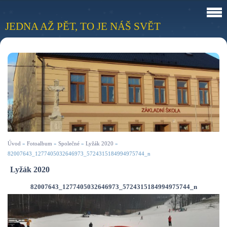
JEDNA AŽ PĚT, TO JE NÁŠ SVĚT
Úvod
»
Fotoalbum
»
Společné
»
Lyžák 2020
»
82007643_1277405032646973_5724315184994975744_n
Lyžák 2020
82007643_1277405032646973_5724315184994975744_n