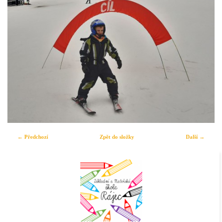
← Předchozí
Zpět do složky
Další →