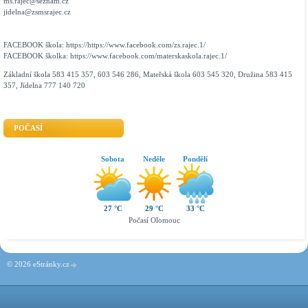
ms.rajec@seznam.cz
jidelna@zsmsrajec.cz
FACEBOOK škola: https://https://www.facebook.com/zs.rajec.1/
FACEBOOK školka: https://www.facebook.com/materskaskola.rajec.1/
Základní škola 583 415 357, 603 546 286, Mateřská škola 603 545 320, Družina 583 415
357, Jídelna 777 140 720
POČASÍ
Sobota
Neděle
Pondělí
27 °C
29 °C
33 °C
Počasí Olomouc
© 2026 eStránky.cz