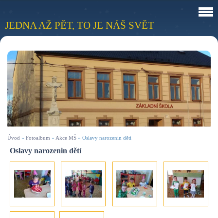
JEDNA AŽ PĚT, TO JE NÁŠ SVĚT
Úvod
»
Fotoalbum
»
Akce MŠ
»
Oslavy narozenin dětí
Oslavy narozenin dětí