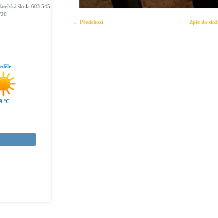
ateřská škola 603 545
720
← Předchozí
Zpět do slo
eděle
9 °C