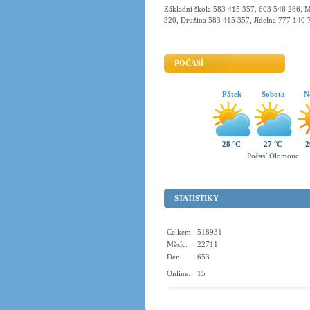
Základní škola 583 415 357, 603 546 286, M
320, Družina 583 415 357, Jídelna 777 140 
POČASÍ
Pátek
Sobota
N
28 °C
27 °C
2
Počasí Olomouc
STATISTIKY
Celkem:
518931
Měsíc:
22711
Den:
653
Online:
15