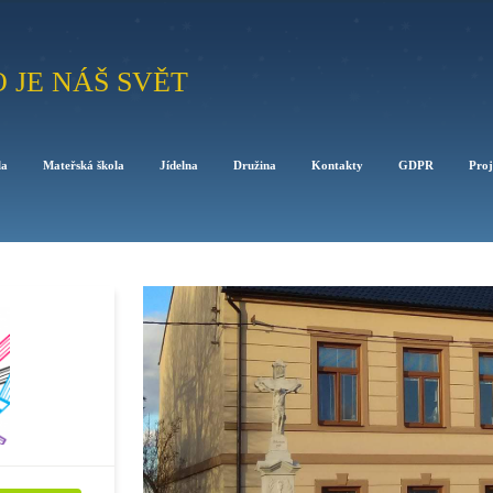
O JE NÁŠ SVĚT
la
Mateřská škola
Jídelna
Družina
Kontakty
GDPR
Proj