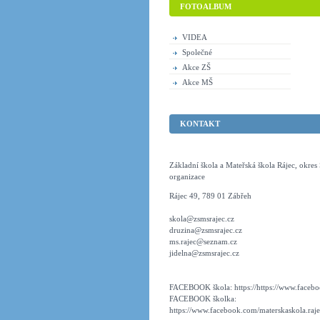
FOTOALBUM
VIDEA
Společné
Akce ZŠ
Akce MŠ
KONTAKT
Základní škola a Mateřská škola Rájec, okre
organizace
Rájec 49, 789 01 Zábřeh
skola@zsmsrajec.cz
druzina@zsmsrajec.cz
ms.rajec@seznam.cz
jidelna@zsmsrajec.cz
FACEBOOK škola: https://https://www.faceboo
FACEBOOK školka:
https://www.facebook.com/materskaskola.raje