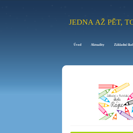
JEDNA AŽ PĚT, T
Úvod
Aktuality
Základní ško