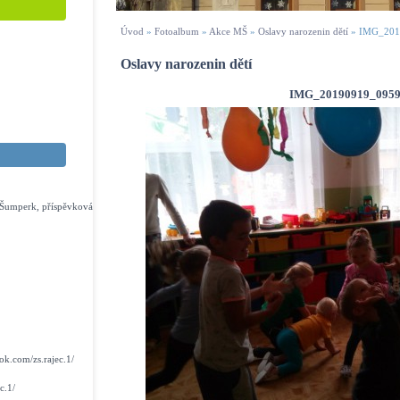
Úvod
»
Fotoalbum
»
Akce MŠ
»
Oslavy narozenin dětí
»
IMG_201
Oslavy narozenin dětí
IMG_20190919_0959
s Šumperk, příspěvková
k.com/zs.rajec.1/
c.1/