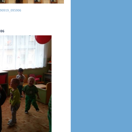
90919_095906
06