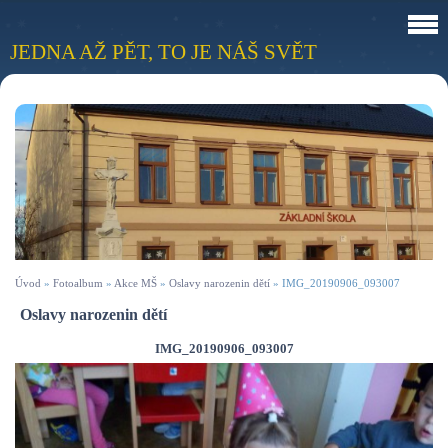
JEDNA AŽ PĚT, TO JE NÁŠ SVĚT
Úvod
»
Fotoalbum
»
Akce MŠ
»
Oslavy narozenin dětí
»
IMG_20190906_093007
Oslavy narozenin dětí
IMG_20190906_093007