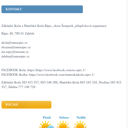
KONTAKT
Základní škola a Mateřská škola Rájec, okres Šumperk, příspěvková organizace
Rájec 49, 789 01 Zábřeh
skola@zsmsrajec.cz
druzina@zsmsrajec.cz
ms.rajec@seznam.cz
jidelna@zsmsrajec.cz
FACEBOOK škola: https://https://www.facebook.com/zs.rajec.1/
FACEBOOK školka: https://www.facebook.com/materskaskola.rajec.1/
Základní škola 583 415 357, 603 546 286, Mateřská škola 603 545 320, Družina 583 415
357, Jídelna 777 140 720
POČASÍ
Pátek
Sobota
Neděle