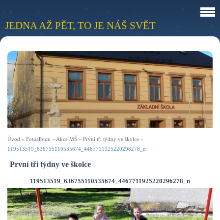
JEDNA AŽ PĚT, TO JE NÁŠ SVĚT
Úvod
»
Fotoalbum
»
Akce MŠ
»
První tři týdny ve školce
»
119513519_636755110535674_4467711925220296278_n
První tři týdny ve školce
119513519_636755110535674_4467711925220296278_n