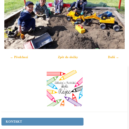
← Předchozí
Zpět do složky
Další →
KONTAKT