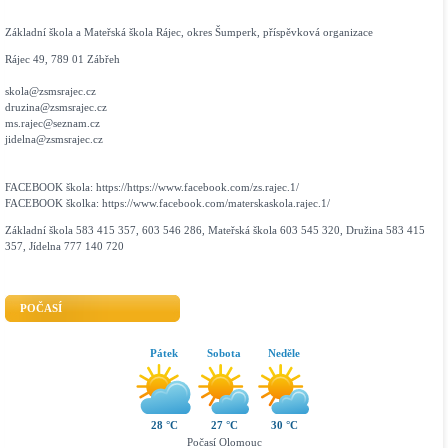
Základní škola a Mateřská škola Rájec, okres Šumperk, příspěvková organizace
Rájec 49, 789 01 Zábřeh
skola@zsmsrajec.cz
druzina@zsmsrajec.cz
ms.rajec@seznam.cz
jidelna@zsmsrajec.cz
FACEBOOK škola: https://https://www.facebook.com/zs.rajec.1/
FACEBOOK školka: https://www.facebook.com/materskaskola.rajec.1/
Základní škola 583 415 357, 603 546 286, Mateřská škola 603 545 320, Družina 583 415
357, Jídelna 777 140 720
POČASÍ
Pátek
Sobota
Neděle
28 °C
27 °C
30 °C
Počasí Olomouc