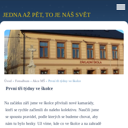
JEDNA AŽ PĚT, TO JE NÁŠ SVĚT
Úvod
»
Fotoalbum
»
Akce MŠ
»
První tři týdny ve školce
První tři týdny ve školce
Na začátku září jsme ve školce přivítali nové kamarády,
kteří se rychle začlenili do našeho kolektivu. Naučili jsme
se spoustu pravidel, podle kterých se budeme chovat, aby
nám tu bylo hezky. Už víme, kde co ve školce a na zahradě