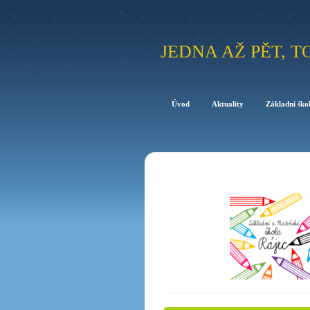
JEDNA AŽ PĚT, T
Úvod
Aktuality
Základní ško