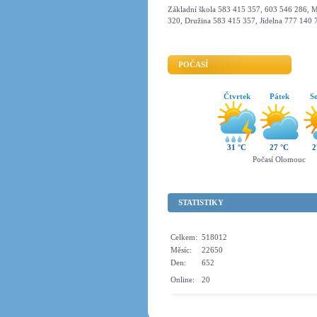
Základní škola 583 415 357, 603 546 286, M
320, Družina 583 415 357, Jídelna 777 140 
POČASÍ
Čtvrtek
Pátek
S
31 °C
27 °C
2
Počasí Olomouc
STATISTIKY
Celkem:
518012
Měsíc:
22650
Den:
652
Online:
20