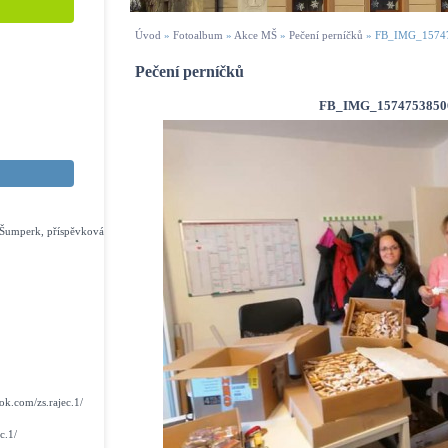
Úvod
»
Fotoalbum
»
Akce MŠ
»
Pečení perníčků
»
FB_IMG_1574
Pečení perníčků
FB_IMG_1574753850
s Šumperk, příspěvková
k.com/zs.rajec.1/
c.1/