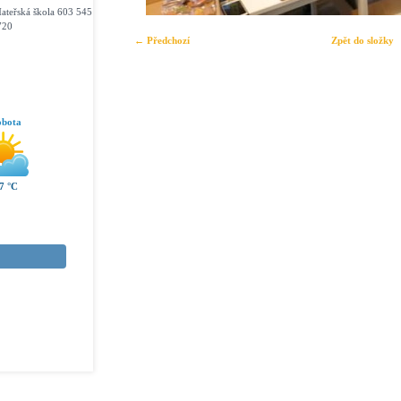
ateřská škola 603 545
720
← Předchozí
Zpět do složky
obota
7 °C