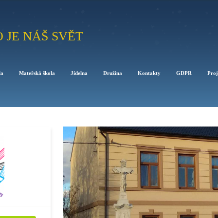
O JE NÁŠ SVĚT
la
Mateřská škola
Jídelna
Družina
Kontakty
GDPR
Proj