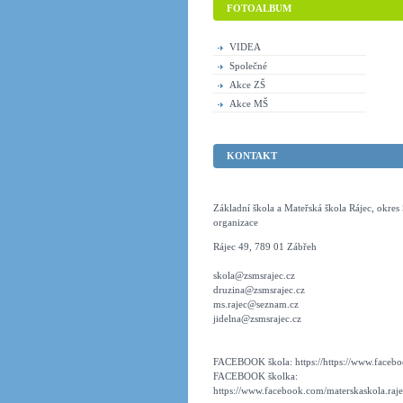
FOTOALBUM
VIDEA
Společné
Akce ZŠ
Akce MŠ
KONTAKT
Základní škola a Mateřská škola Rájec, okre
organizace
Rájec 49, 789 01 Zábřeh
skola@zsmsrajec.cz
druzina@zsmsrajec.cz
ms.rajec@seznam.cz
jidelna@zsmsrajec.cz
FACEBOOK škola: https://https://www.faceboo
FACEBOOK školka:
https://www.facebook.com/materskaskola.raje