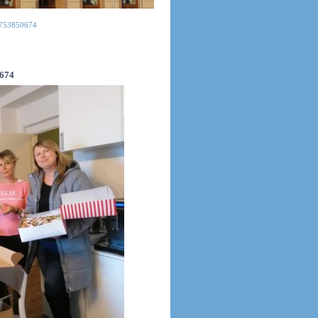
753850674
674