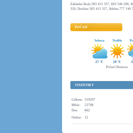
Základní škola 583 415 357, 603 546 286, M
320, Družina 583 415 357, Jídelna 777 140 
POČASÍ
Sobota
Neděle
Po
27 °C
29 °C
3
Počasí Olomouc
STATISTIKY
Celkem:
519297
Měsíc:
22708
Den:
662
Online:
12