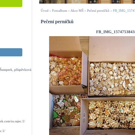
Úvod
»
Fotoalbum
»
Akce MŠ
»
Pečení perníčků
»
FB_IMG_1574
Pečení perníčků
FB_IMG_1574753843
s Šumperk, příspěvková
k.com/zs.rajec.1/
c.1/