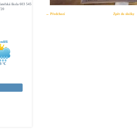
ateřská škola 603 545
720
← Předchozí
Zpět do složky
ndělí
3 °C