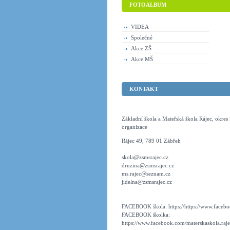
FOTOALBUM
VIDEA
Společné
Akce ZŠ
Akce MŠ
KONTAKT
Základní škola a Mateřská škola Rájec, okre
organizace
Rájec 49, 789 01 Zábřeh
skola@zsmsrajec.cz
druzina@zsmsrajec.cz
ms.rajec@seznam.cz
jidelna@zsmsrajec.cz
FACEBOOK škola: https://https://www.faceboo
FACEBOOK školka:
https://www.facebook.com/materskaskola.raje