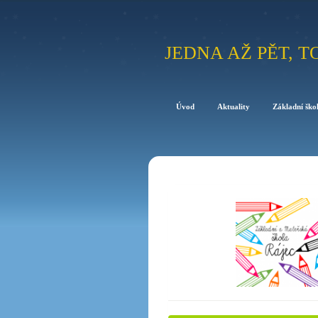
JEDNA AŽ PĚT, T
Úvod
Aktuality
Základní ško