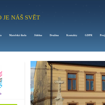
O JE NÁŠ SVĚT
la
Mateřská škola
Jídelna
Družina
Kontakty
GDPR
Proj