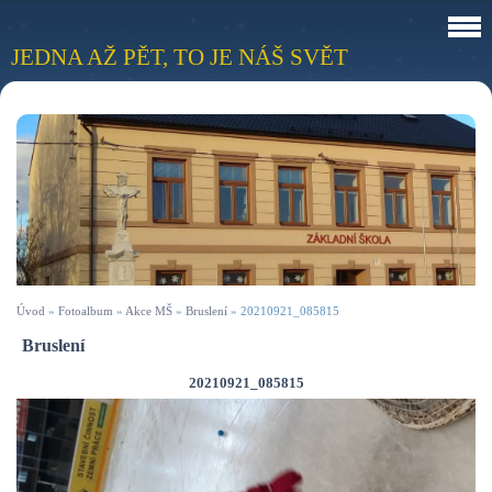
JEDNA AŽ PĚT, TO JE NÁŠ SVĚT
Úvod
»
Fotoalbum
»
Akce MŠ
»
Bruslení
»
20210921_085815
Bruslení
20210921_085815