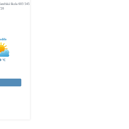
ateřská škola 603 545
720
eděle
0 °C