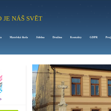
O JE NÁŠ SVĚT
la
Mateřská škola
Jídelna
Družina
Kontakty
GDPR
Proj