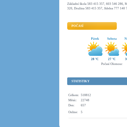
Základní škola 583 415 357, 603 546 286, M
320, Družina 583 415 357, Jídelna 777 140 
POČASÍ
Pátek
Sobota
N
28 °C
27 °C
3
Počasí Olomouc
STATISTIKY
Celkem:
518812
Měsíc:
22748
Den:
657
Online:
5