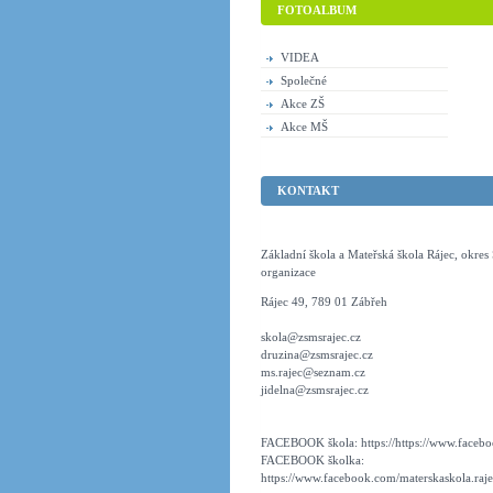
FOTOALBUM
VIDEA
Společné
Akce ZŠ
Akce MŠ
KONTAKT
Základní škola a Mateřská škola Rájec, okre
organizace
Rájec 49, 789 01 Zábřeh
skola@zsmsrajec.cz
druzina@zsmsrajec.cz
ms.rajec@seznam.cz
jidelna@zsmsrajec.cz
FACEBOOK škola: https://https://www.faceboo
FACEBOOK školka:
https://www.facebook.com/materskaskola.raje