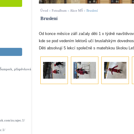
Úvod
»
Fotoalbum
»
Akce MŠ
»
Bruslení
Bruslení
Od konce měsíce září začaly děti 1 x týdně navštěvo
kde se pod vedením lektorů učí bruslařským dovedno
Děti absolvují 5 lekcí společně s mateřskou školou Leš
s Šumperk, příspěvková
k.com/zs.rajec.1/
c.1/