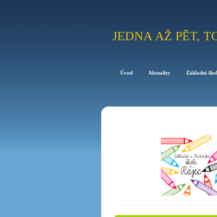
JEDNA AŽ PĚT, T
Úvod
Aktuality
Základní ško