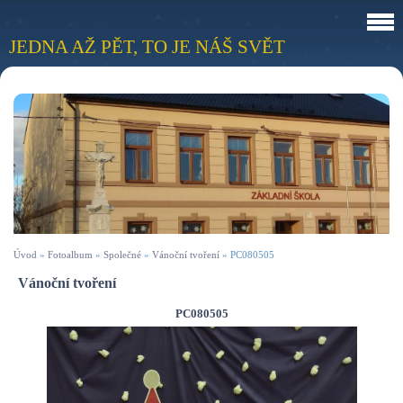
JEDNA AŽ PĚT, TO JE NÁŠ SVĚT
Úvod
»
Fotoalbum
»
Společné
»
Vánoční tvoření
»
PC080505
Vánoční tvoření
PC080505