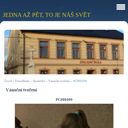
JEDNA AŽ PĚT, TO JE NÁŠ SVĚT
Úvod
»
Fotoalbum
»
Společné
»
Vánoční tvoření
»
PC080499
Vánoční tvoření
PC080499