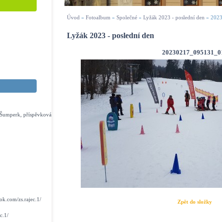
Úvod
»
Fotoalbum
»
Společné
»
Lyžák 2023 - poslední den
»
202
Lyžák 2023 - poslední den
20230217_095131_0
s Šumperk, příspěvková
k.com/zs.rajec.1/
Zpět do složky
c.1/