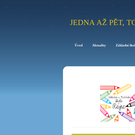
JEDNA AŽ PĚT, T
Úvod
Aktuality
Základní ško