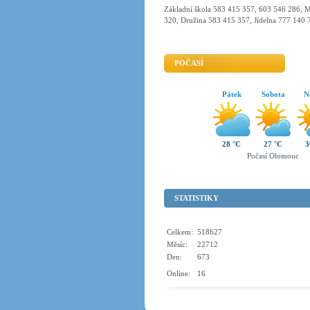
Základní škola 583 415 357, 603 546 286, M
320, Družina 583 415 357, Jídelna 777 140 
POČASÍ
Pátek
Sobota
N
28 °C
27 °C
3
Počasí Olomouc
STATISTIKY
Celkem:
518627
Měsíc:
22712
Den:
673
Online:
16