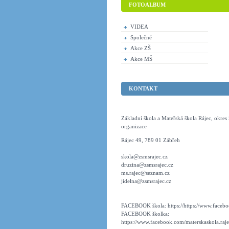
FOTOALBUM
VIDEA
Společné
Akce ZŠ
Akce MŠ
KONTAKT
Základní škola a Mateřská škola Rájec, okre
organizace
Rájec 49, 789 01 Zábřeh
skola@zsmsrajec.cz
druzina@zsmsrajec.cz
ms.rajec@seznam.cz
jidelna@zsmsrajec.cz
FACEBOOK škola: https://https://www.faceboo
FACEBOOK školka:
https://www.facebook.com/materskaskola.raje