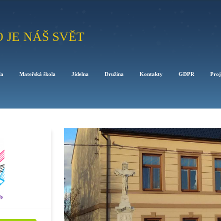
O JE NÁŠ SVĚT
la
Mateřská škola
Jídelna
Družina
Kontakty
GDPR
Proj