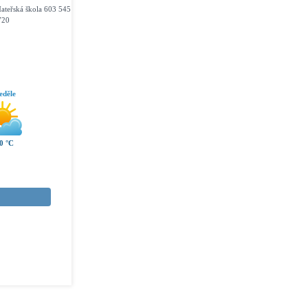
ateřská škola 603 545
720
eděle
0 °C