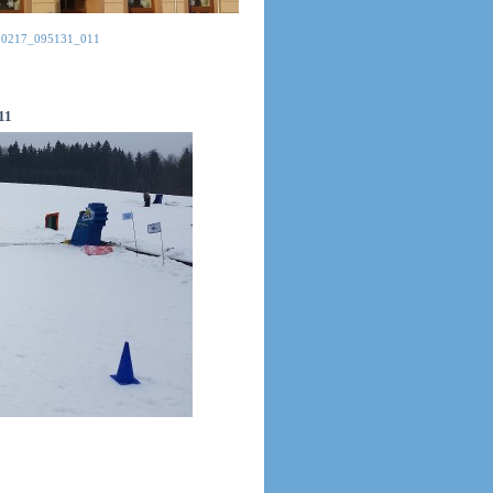
30217_095131_011
11