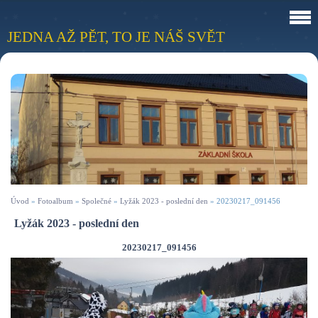
JEDNA AŽ PĚT, TO JE NÁŠ SVĚT
Úvod
»
Fotoalbum
»
Společné
»
Lyžák 2023 - poslední den
»
20230217_091456
Lyžák 2023 - poslední den
20230217_091456