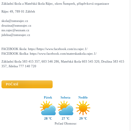
Základní škola a Mateřská škola Rájec, okres Šumperk, příspěvková organizace
Rájec 49, 789 01 Zábřeh
skola@zsmsrajec.cz
druzina@zsmsrajec.cz
ms.rajec@seznam.cz
jidelna@zsmsrajec.cz
FACEBOOK škola: https://https://www.facebook.com/zs.rajec.1/
FACEBOOK školka: https://www.facebook.com/materskaskola.rajec.1/
Základní škola 583 415 357, 603 546 286, Mateřská škola 603 545 320, Družina 583 415
357, Jídelna 777 140 720
POČASÍ
Pátek
Sobota
Neděle
28 °C
27 °C
29 °C
Počasí Olomouc