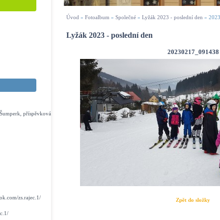
Úvod
»
Fotoalbum
»
Společné
»
Lyžák 2023 - poslední den
»
202
Lyžák 2023 - poslední den
20230217_091438
s Šumperk, příspěvková
k.com/zs.rajec.1/
Zpět do složky
c.1/