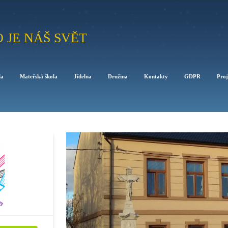
O JE NÁŠ SVĚT
la
Mateřská škola
Jídelna
Družina
Kontakty
GDPR
Proj