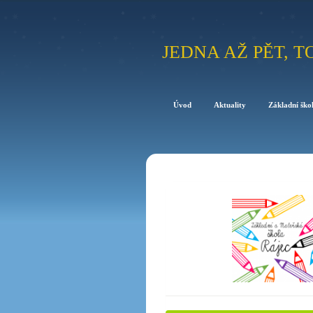
JEDNA AŽ PĚT, T
Úvod
Aktuality
Základní ško