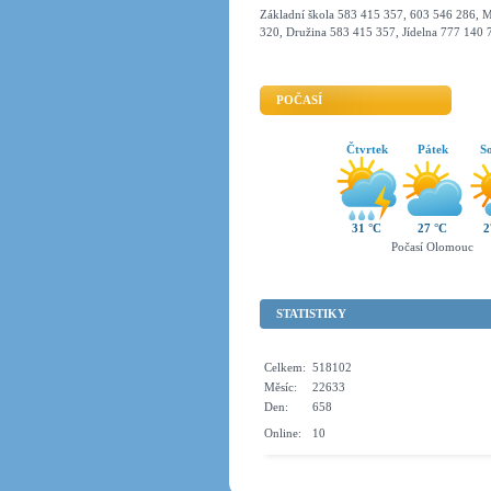
Základní škola 583 415 357, 603 546 286, M
320, Družina 583 415 357, Jídelna 777 140 
POČASÍ
Čtvrtek
Pátek
S
31 °C
27 °C
2
Počasí Olomouc
STATISTIKY
Celkem:
518102
Měsíc:
22633
Den:
658
Online:
10