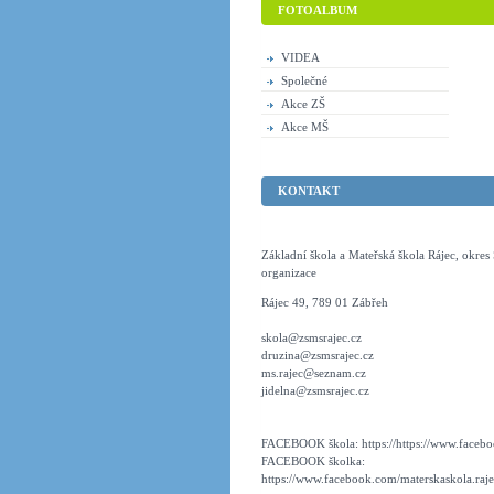
FOTOALBUM
VIDEA
Společné
Akce ZŠ
Akce MŠ
KONTAKT
Základní škola a Mateřská škola Rájec, okre
organizace
Rájec 49, 789 01 Zábřeh
skola@zsmsrajec.cz
druzina@zsmsrajec.cz
ms.rajec@seznam.cz
jidelna@zsmsrajec.cz
FACEBOOK škola: https://https://www.faceboo
FACEBOOK školka:
https://www.facebook.com/materskaskola.raje