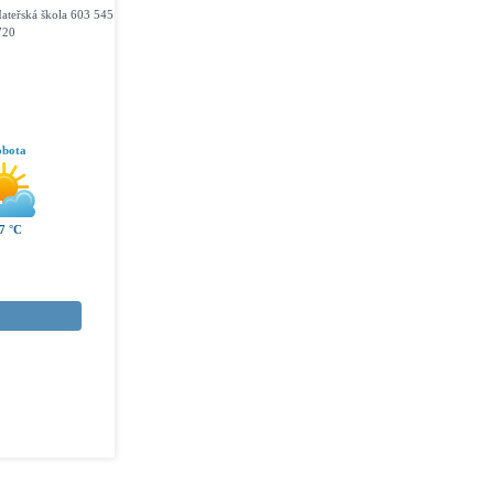
ateřská škola 603 545
720
obota
7 °C