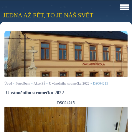
JEDNA AŽ PĚT, TO JE NÁŠ SVĚT
Úvod
»
Fotoalbum
»
Akce ZŠ
»
U vánočního stromečku 2022
»
DSC04215
U vánočního stromečku 2022
DSC04215