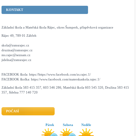
KONTAKT
Základní škola a Mateřská škola Rájec, okres Šumperk, příspěvková organizace
Rájec 49, 789 01 Zábřeh
skola@zsmsrajec.cz
druzina@zsmsrajec.cz
ms.rajec@seznam.cz
jidelna@zsmsrajec.cz
FACEBOOK škola: https://https://www.facebook.com/zs.rajec.1/
FACEBOOK školka: https://www.facebook.com/materskaskola.rajec.1/
Základní škola 583 415 357, 603 546 286, Mateřská škola 603 545 320, Družina 583 415
357, Jídelna 777 140 720
POČASÍ
Pátek
Sobota
Neděle