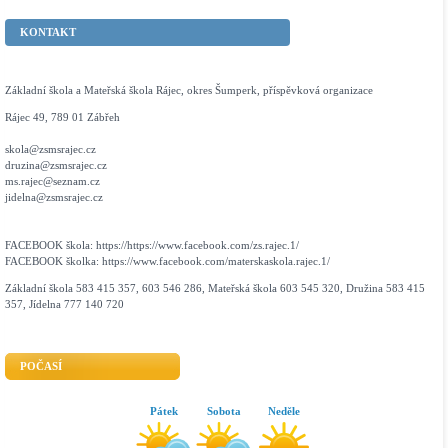
KONTAKT
Základní škola a Mateřská škola Rájec, okres Šumperk, příspěvková organizace
Rájec 49, 789 01 Zábřeh
skola@zsmsrajec.cz
druzina@zsmsrajec.cz
ms.rajec@seznam.cz
jidelna@zsmsrajec.cz
FACEBOOK škola: https://https://www.facebook.com/zs.rajec.1/
FACEBOOK školka: https://www.facebook.com/materskaskola.rajec.1/
Základní škola 583 415 357, 603 546 286, Mateřská škola 603 545 320, Družina 583 415
357, Jídelna 777 140 720
POČASÍ
Pátek
Sobota
Neděle