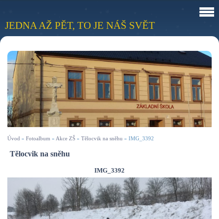
JEDNA AŽ PĚT, TO JE NÁŠ SVĚT
Úvod
»
Fotoalbum
»
Akce ZŠ
»
Tělocvik na sněhu
»
IMG_3392
Tělocvik na sněhu
IMG_3392