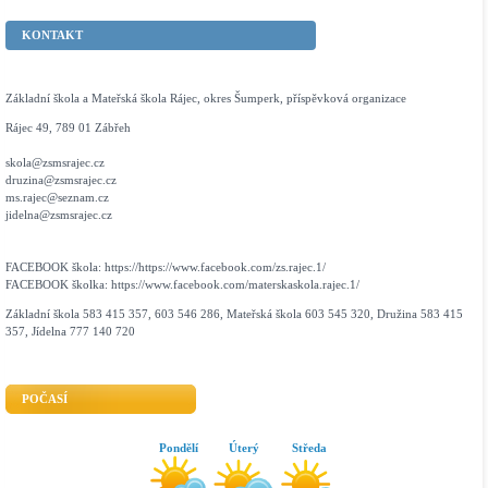
KONTAKT
Základní škola a Mateřská škola Rájec, okres Šumperk, příspěvková organizace
Rájec 49, 789 01 Zábřeh
skola@zsmsrajec.cz
druzina@zsmsrajec.cz
ms.rajec@seznam.cz
jidelna@zsmsrajec.cz
FACEBOOK škola: https://https://www.facebook.com/zs.rajec.1/
FACEBOOK školka: https://www.facebook.com/materskaskola.rajec.1/
Základní škola 583 415 357, 603 546 286, Mateřská škola 603 545 320, Družina 583 415
357, Jídelna 777 140 720
POČASÍ
Pondělí
Úterý
Středa