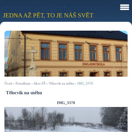
JEDNA AŽ PĚT, TO JE NÁŠ SVĚT
Úvod
»
Fotoalbum
»
Akce ZŠ
»
Tělocvik na sněhu
»
IMG_3378
Tělocvik na sněhu
IMG_3378