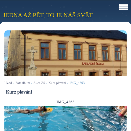
JEDNA AŽ PĚT, TO JE NÁŠ SVĚT
Úvod
»
Fotoalbum
»
Akce ZŠ
»
Kurz plavání
»
IMG_4263
Kurz plavání
IMG_4263