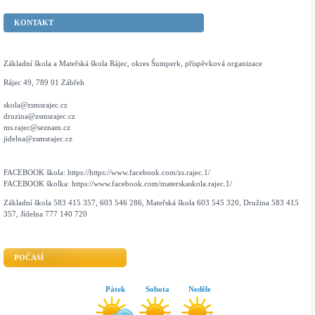
KONTAKT
Základní škola a Mateřská škola Rájec, okres Šumperk, příspěvková organizace
Rájec 49, 789 01 Zábřeh
skola@zsmsrajec.cz
druzina@zsmsrajec.cz
ms.rajec@seznam.cz
jidelna@zsmsrajec.cz
FACEBOOK škola: https://https://www.facebook.com/zs.rajec.1/
FACEBOOK školka: https://www.facebook.com/materskaskola.rajec.1/
Základní škola 583 415 357, 603 546 286, Mateřská škola 603 545 320, Družina 583 415
357, Jídelna 777 140 720
POČASÍ
Pátek
Sobota
Neděle