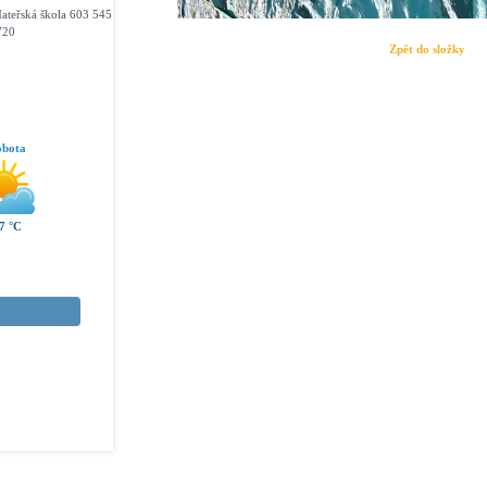
ateřská škola 603 545
720
Zpět do složky
obota
7 °C