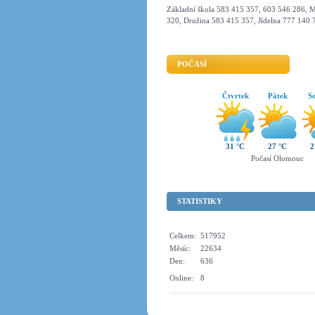
Základní škola 583 415 357, 603 546 286, M
320, Družina 583 415 357, Jídelna 777 140 
POČASÍ
Čtvrtek
Pátek
S
31 °C
27 °C
2
Počasí Olomouc
STATISTIKY
Celkem:
517952
Měsíc:
22634
Den:
636
Online:
8