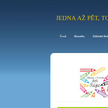
JEDNA AŽ PĚT, T
Úvod
Aktuality
Základní ško