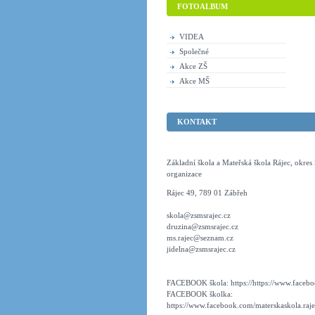
FOTOALBUM
VIDEA
Společné
Akce ZŠ
Akce MŠ
KONTAKT
Základní škola a Mateřská škola Rájec, okre
organizace
Rájec 49, 789 01 Zábřeh
skola@zsmsrajec.cz
druzina@zsmsrajec.cz
ms.rajec@seznam.cz
jidelna@zsmsrajec.cz
FACEBOOK škola: https://https://www.faceboo
FACEBOOK školka:
https://www.facebook.com/materskaskola.raje