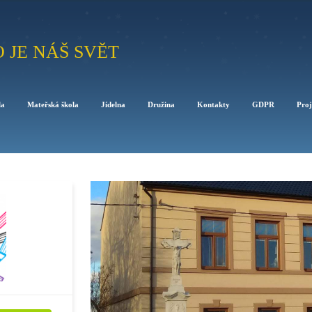
O JE NÁŠ SVĚT
la
Mateřská škola
Jídelna
Družina
Kontakty
GDPR
Proj