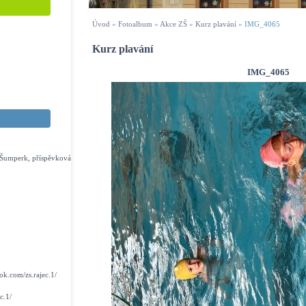
Úvod
»
Fotoalbum
»
Akce ZŠ
»
Kurz plavání
»
IMG_4065
Kurz plavání
IMG_4065
s Šumperk, příspěvková
k.com/zs.rajec.1/
c.1/