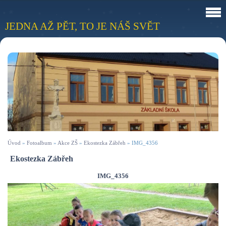
JEDNA AŽ PĚT, TO JE NÁŠ SVĚT
Úvod
»
Fotoalbum
»
Akce ZŠ
»
Ekostezka Zábřeh
»
IMG_4356
Ekostezka Zábřeh
IMG_4356