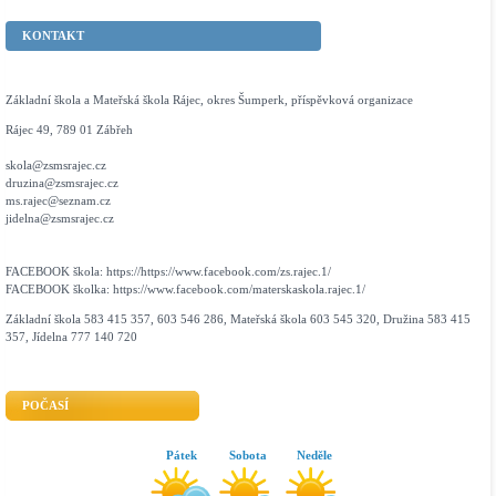
KONTAKT
Základní škola a Mateřská škola Rájec, okres Šumperk, příspěvková organizace
Rájec 49, 789 01 Zábřeh
skola@zsmsrajec.cz
druzina@zsmsrajec.cz
ms.rajec@seznam.cz
jidelna@zsmsrajec.cz
FACEBOOK škola: https://https://www.facebook.com/zs.rajec.1/
FACEBOOK školka: https://www.facebook.com/materskaskola.rajec.1/
Základní škola 583 415 357, 603 546 286, Mateřská škola 603 545 320, Družina 583 415
357, Jídelna 777 140 720
POČASÍ
Pátek
Sobota
Neděle