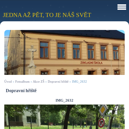
JEDNA AŽ PĚT, TO JE NÁŠ SVĚT
Úvod
»
Fotoalbum
»
Akce ZŠ
»
Dopravní hřiště
»
IMG_2632
Dopravní hřiště
IMG_2632