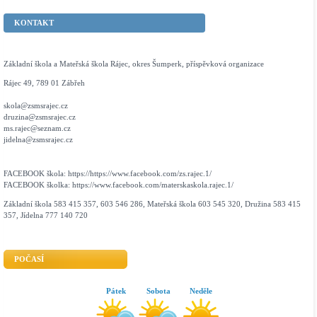
KONTAKT
Základní škola a Mateřská škola Rájec, okres Šumperk, příspěvková organizace
Rájec 49, 789 01 Zábřeh
skola@zsmsrajec.cz
druzina@zsmsrajec.cz
ms.rajec@seznam.cz
jidelna@zsmsrajec.cz
FACEBOOK škola: https://https://www.facebook.com/zs.rajec.1/
FACEBOOK školka: https://www.facebook.com/materskaskola.rajec.1/
Základní škola 583 415 357, 603 546 286, Mateřská škola 603 545 320, Družina 583 415
357, Jídelna 777 140 720
POČASÍ
Pátek
Sobota
Neděle