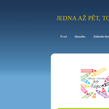
JEDNA AŽ PĚT, T
Úvod
Aktuality
Základní ško