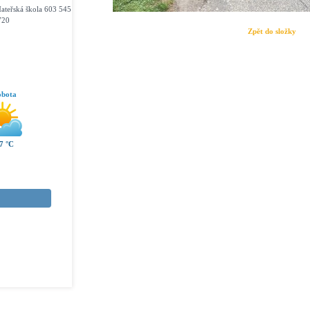
ateřská škola 603 545
720
Zpět do složky
obota
7 °C