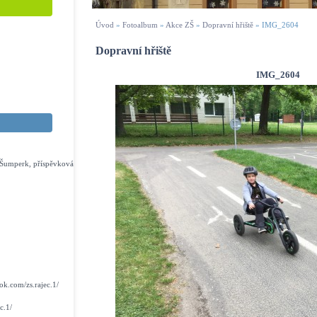
Úvod
»
Fotoalbum
»
Akce ZŠ
»
Dopravní hřiště
»
IMG_2604
Dopravní hřiště
IMG_2604
s Šumperk, příspěvková
k.com/zs.rajec.1/
c.1/