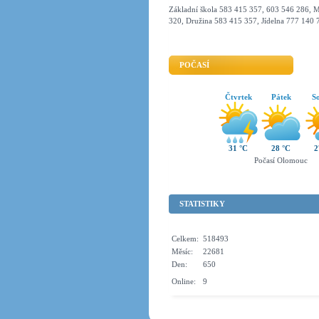
Základní škola 583 415 357, 603 546 286, M
320, Družina 583 415 357, Jídelna 777 140 
POČASÍ
Čtvrtek
Pátek
S
31 °C
28 °C
2
Počasí Olomouc
STATISTIKY
Celkem:
518493
Měsíc:
22681
Den:
650
Online:
9