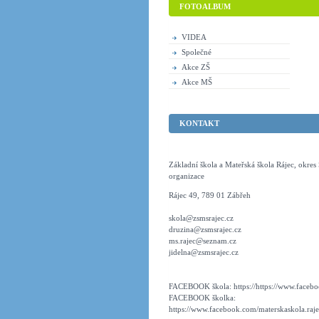
FOTOALBUM
VIDEA
Společné
Akce ZŠ
Akce MŠ
KONTAKT
Základní škola a Mateřská škola Rájec, okre
organizace
Rájec 49, 789 01 Zábřeh
skola@zsmsrajec.cz
druzina@zsmsrajec.cz
ms.rajec@seznam.cz
jidelna@zsmsrajec.cz
FACEBOOK škola: https://https://www.faceboo
FACEBOOK školka:
https://www.facebook.com/materskaskola.raje