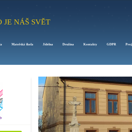
O JE NÁŠ SVĚT
la
Mateřská škola
Jídelna
Družina
Kontakty
GDPR
Proj