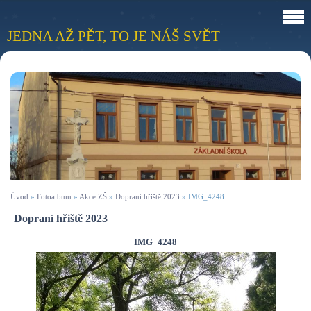
JEDNA AŽ PĚT, TO JE NÁŠ SVĚT
Úvod
»
Fotoalbum
»
Akce ZŠ
»
Dopraní hřiště 2023
»
IMG_4248
Dopraní hřiště 2023
IMG_4248