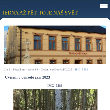
JEDNA AŽ PĚT, TO JE NÁŠ SVĚT
Úvod
»
Fotoalbum
»
Akce ZŠ
»
Cvičení v přírodě září 2023
»
IMG_5583
Cvičení v přírodě září 2023
IMG_5583