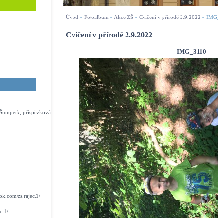
Úvod
»
Fotoalbum
»
Akce ZŠ
»
Cvičení v přírodě 2.9.2022
»
IMG
Cvičení v přírodě 2.9.2022
IMG_3110
s Šumperk, příspěvková
k.com/zs.rajec.1/
c.1/