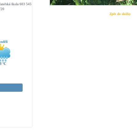
ateřská škola 603 545
720
Zpět do složky
ndělí
3 °C