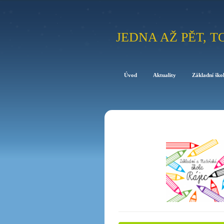
JEDNA AŽ PĚT, T
Úvod
Aktuality
Základní ško