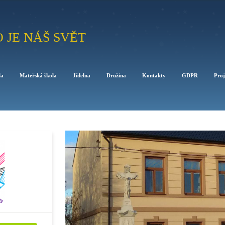
O JE NÁŠ SVĚT
la
Mateřská škola
Jídelna
Družina
Kontakty
GDPR
Proj