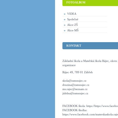
FOTOALBUM
VIDEA
Společné
Akce ZŠ
Akce MŠ
KONTAKT
Základní škola a Mateřská škola Rájec, okre
organizace
Rájec 49, 789 01 Zábřeh
skola@zsmsrajec.cz
druzina@zsmsrajec.cz
ms.rajec@seznam.cz
jidelna@zsmsrajec.cz
FACEBOOK škola: https://https://www.faceboo
FACEBOOK školka:
https://www.facebook.com/materskaskola.raje