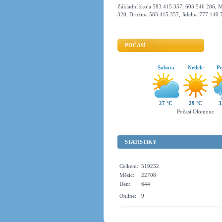
Základní škola 583 415 357, 603 546 286, M
320, Družina 583 415 357, Jídelna 777 140 
POČASÍ
Sobota
Neděle
Po
27 °C
29 °C
3
Počasí Olomouc
STATISTIKY
Celkem:
519232
Měsíc:
22708
Den:
644
Online:
9