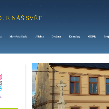
O JE NÁŠ SVĚT
la
Mateřská škola
Jídelna
Družina
Kontakty
GDPR
Proj