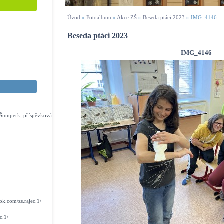
Úvod
»
Fotoalbum
»
Akce ZŠ
»
Beseda ptáci 2023
»
IMG_4146
Beseda ptáci 2023
IMG_4146
s Šumperk, příspěvková
k.com/zs.rajec.1/
c.1/