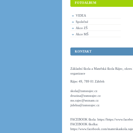
FOTOALBUM
VIDEA
Společné
Akce ZŠ
Akce MŠ
KONTAKT
Základní škola a Mateřská škola Rájec, okre
organizace
Rájec 49, 789 01 Zábřeh
skola@zsmsrajec.cz
druzina@zsmsrajec.cz
ms.rajec@seznam.cz
jidelna@zsmsrajec.cz
FACEBOOK škola: https://https://www.faceboo
FACEBOOK školka:
https://www.facebook.com/materskaskola.raje