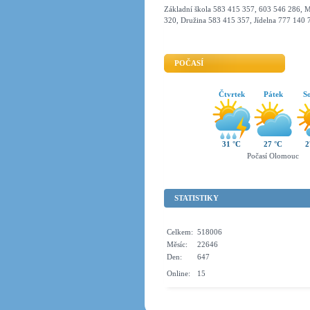
Základní škola 583 415 357, 603 546 286, M
320, Družina 583 415 357, Jídelna 777 140 
POČASÍ
Čtvrtek
Pátek
S
31 °C
27 °C
2
Počasí Olomouc
STATISTIKY
Celkem:
518006
Měsíc:
22646
Den:
647
Online:
15