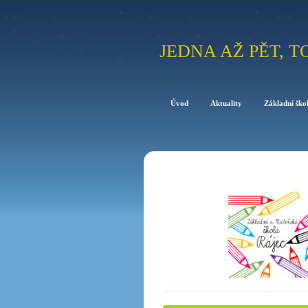
JEDNA AŽ PĚT, T
Úvod
Aktuality
Základní ško