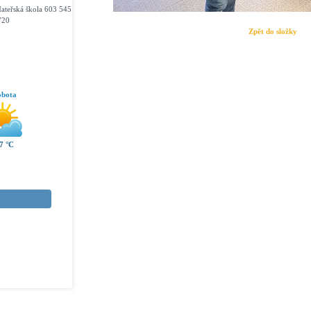
ateřská škola 603 545
720
Zpět do složky
obota
7 °C