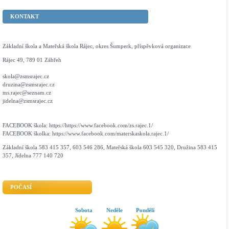
KONTAKT
Základní škola a Mateřská škola Rájec, okres Šumperk, příspěvková organizace
Rájec 49, 789 01 Zábřeh
skola@zsmsrajec.cz
druzina@zsmsrajec.cz
ms.rajec@seznam.cz
jidelna@zsmsrajec.cz
FACEBOOK škola: https://https://www.facebook.com/zs.rajec.1/
FACEBOOK školka: https://www.facebook.com/materskaskola.rajec.1/
Základní škola 583 415 357, 603 546 286, Mateřská škola 603 545 320, Družina 583 415
357, Jídelna 777 140 720
POČASÍ
Sobota
Neděle
Pondělí