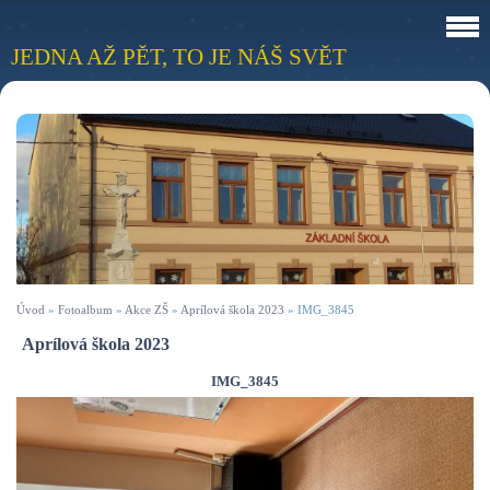
JEDNA AŽ PĚT, TO JE NÁŠ SVĚT
Úvod
»
Fotoalbum
»
Akce ZŠ
»
Aprílová škola 2023
»
IMG_3845
Aprílová škola 2023
IMG_3845