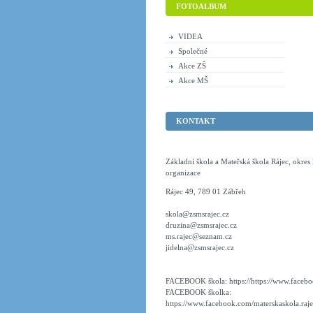
FOTOALBUM
VIDEA
Společné
Akce ZŠ
Akce MŠ
KONTAKT
Základní škola a Mateřská škola Rájec, okre
organizace
Rájec 49, 789 01 Zábřeh
skola@zsmsrajec.cz
druzina@zsmsrajec.cz
ms.rajec@seznam.cz
jidelna@zsmsrajec.cz
FACEBOOK škola: https://https://www.faceboo
FACEBOOK školka:
https://www.facebook.com/materskaskola.raje