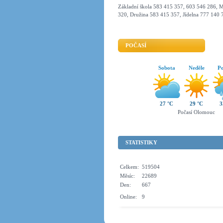
Základní škola 583 415 357, 603 546 286, M
320, Družina 583 415 357, Jídelna 777 140 
POČASÍ
Sobota
Neděle
Po
27 °C
29 °C
3
Počasí Olomouc
STATISTIKY
Celkem:
519504
Měsíc:
22689
Den:
667
Online:
9