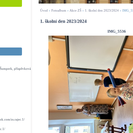
Úvod
»
Fotoalbum
»
Akce ZŠ
»
1. školní den 2023/2024
»
IMG_5
1. školní den 2023/2024
IMG_5536
s Šumperk, příspěvková
k.com/zs.rajec.1/
c.1/