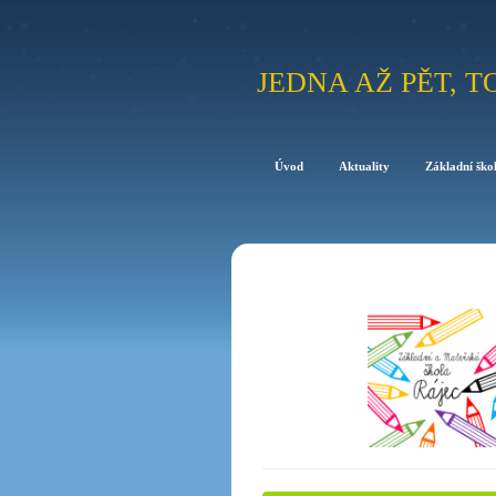
JEDNA AŽ PĚT, T
Úvod
Aktuality
Základní ško