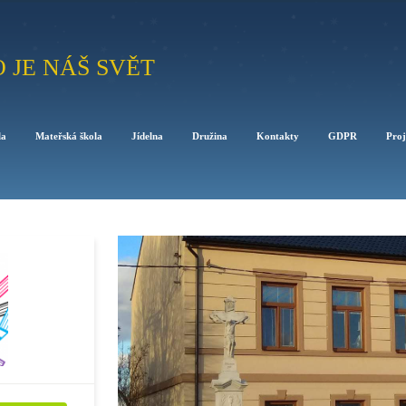
O JE NÁŠ SVĚT
la
Mateřská škola
Jídelna
Družina
Kontakty
GDPR
Proj