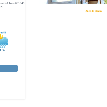
ateřská škola 603 545
720
Zpět do složky
ndělí
3 °C