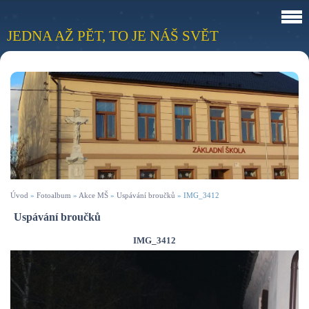
JEDNA AŽ PĚT, TO JE NÁŠ SVĚT
Úvod
»
Fotoalbum
»
Akce MŠ
»
Uspávání broučků
»
IMG_3412
Uspávání broučků
IMG_3412