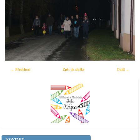
← Předchozí
Zpět do složky
Další →
KONTAKT