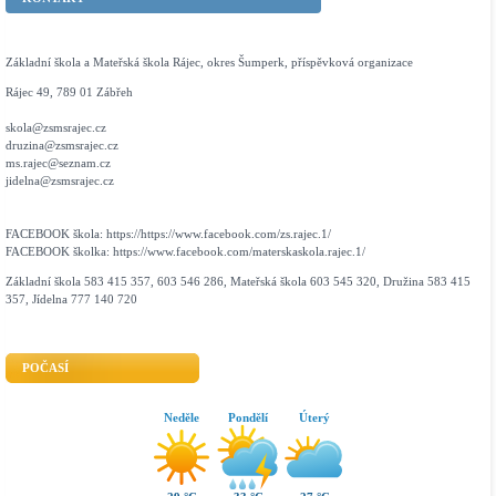
Základní škola a Mateřská škola Rájec, okres Šumperk, příspěvková organizace
Rájec 49, 789 01 Zábřeh
skola@zsmsrajec.cz
druzina@zsmsrajec.cz
ms.rajec@seznam.cz
jidelna@zsmsrajec.cz
FACEBOOK škola: https://https://www.facebook.com/zs.rajec.1/
FACEBOOK školka: https://www.facebook.com/materskaskola.rajec.1/
Základní škola 583 415 357, 603 546 286, Mateřská škola 603 545 320, Družina 583 415
357, Jídelna 777 140 720
POČASÍ
Neděle
Pondělí
Úterý