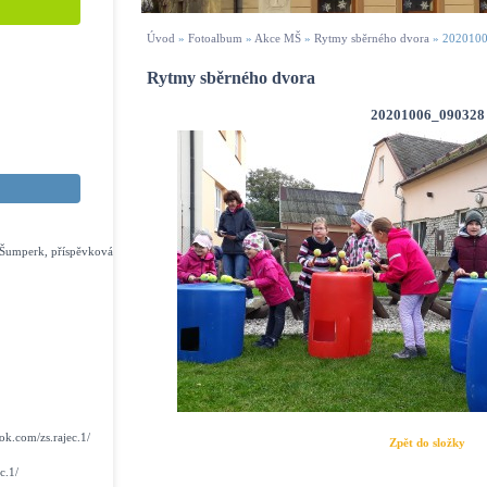
Úvod
»
Fotoalbum
»
Akce MŠ
»
Rytmy sběrného dvora
»
202010
Rytmy sběrného dvora
20201006_090328
s Šumperk, příspěvková
k.com/zs.rajec.1/
Zpět do složky
c.1/