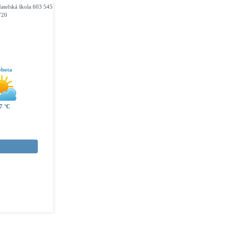
ateřská škola 603 545
720
obota
7 °C