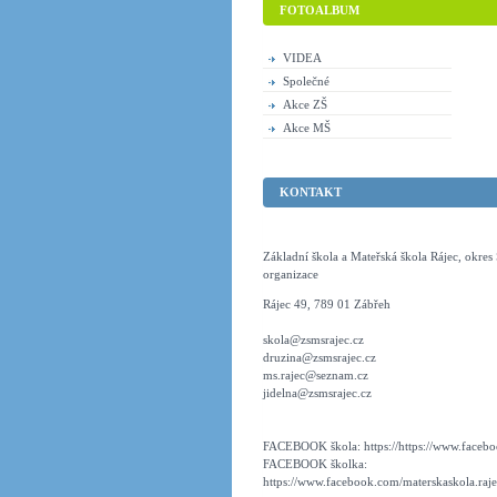
FOTOALBUM
VIDEA
Společné
Akce ZŠ
Akce MŠ
KONTAKT
Základní škola a Mateřská škola Rájec, okre
organizace
Rájec 49, 789 01 Zábřeh
skola@zsmsrajec.cz
druzina@zsmsrajec.cz
ms.rajec@seznam.cz
jidelna@zsmsrajec.cz
FACEBOOK škola: https://https://www.faceboo
FACEBOOK školka:
https://www.facebook.com/materskaskola.raje