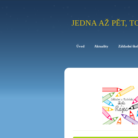
JEDNA AŽ PĚT, T
Úvod
Aktuality
Základní ško