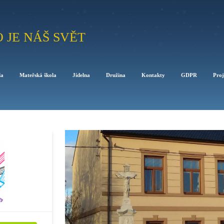
O JE NÁŠ SVĚT
la
Mateřská škola
Jídelna
Družina
Kontakty
GDPR
Proj