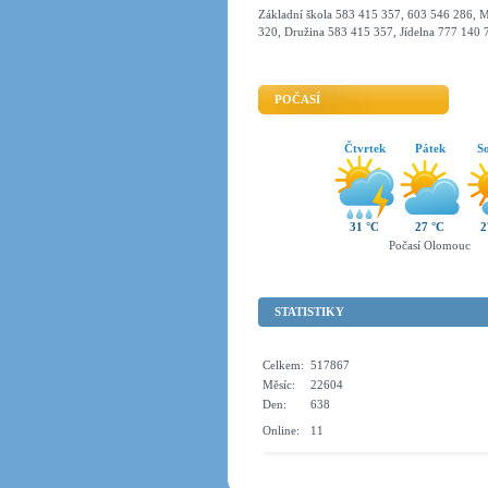
Základní škola 583 415 357, 603 546 286, M
320, Družina 583 415 357, Jídelna 777 140 
POČASÍ
Čtvrtek
Pátek
S
31 °C
27 °C
2
Počasí Olomouc
STATISTIKY
Celkem:
517867
Měsíc:
22604
Den:
638
Online:
11