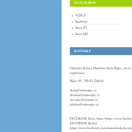
FOTOALBUM
VIDEA
Společné
Akce ZŠ
Akce MŠ
KONTAKT
Základní škola a Mateřská škola Rájec, okre
organizace
Rájec 49, 789 01 Zábřeh
skola@zsmsrajec.cz
druzina@zsmsrajec.cz
ms.rajec@seznam.cz
jidelna@zsmsrajec.cz
FACEBOOK škola: https://https://www.faceboo
FACEBOOK školka:
https://www.facebook.com/materskaskola.raje