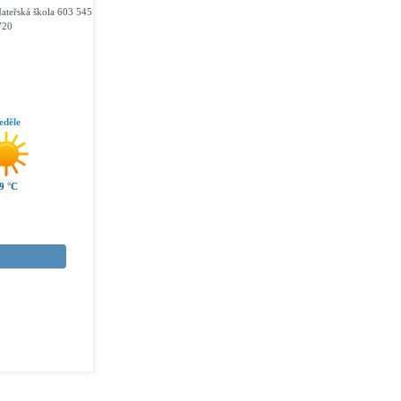
ateřská škola 603 545
720
eděle
9 °C