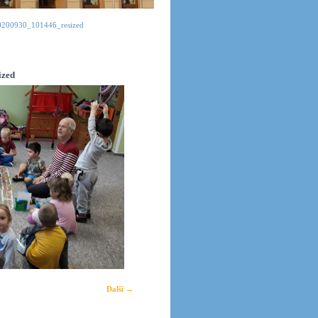
0200930_101446_resized
ized
Další →