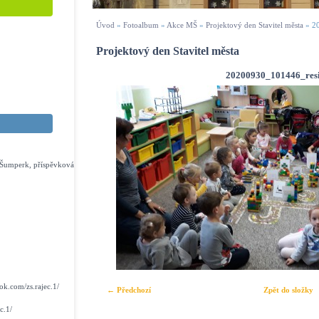
Úvod
»
Fotoalbum
»
Akce MŠ
»
Projektový den Stavitel města
»
2
Projektový den Stavitel města
20200930_101446_res
s Šumperk, příspěvková
k.com/zs.rajec.1/
← Předchozí
Zpět do složky
c.1/