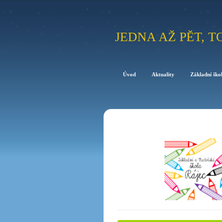
JEDNA AŽ PĚT, T
Úvod
Aktuality
Základní ško