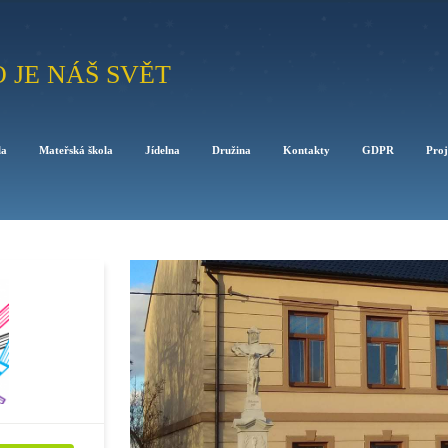
O JE NÁŠ SVĚT
la
Mateřská škola
Jídelna
Družina
Kontakty
GDPR
Proj