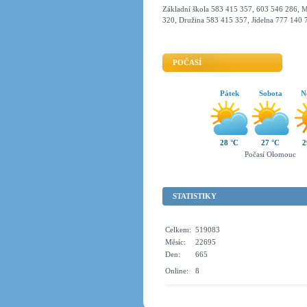
Základní škola 583 415 357, 603 546 286, M
320, Družina 583 415 357, Jídelna 777 140 
POČASÍ
Pátek
Sobota
N
28 °C
27 °C
2
Počasí Olomouc
STATISTIKY
Celkem:
519083
Měsíc:
22695
Den:
665
Online:
8