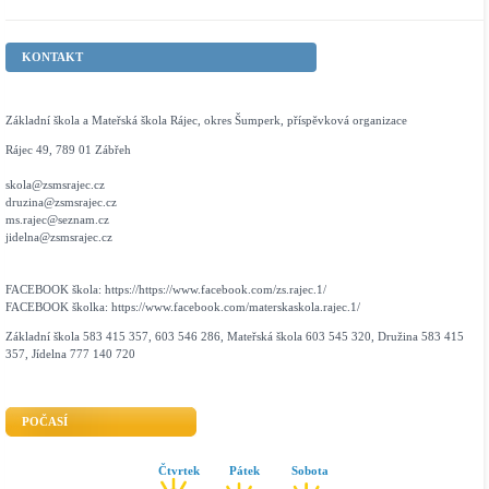
KONTAKT
Základní škola a Mateřská škola Rájec, okres Šumperk, příspěvková organizace
Rájec 49, 789 01 Zábřeh
skola@zsmsrajec.cz
druzina@zsmsrajec.cz
ms.rajec@seznam.cz
jidelna@zsmsrajec.cz
FACEBOOK škola: https://https://www.facebook.com/zs.rajec.1/
FACEBOOK školka: https://www.facebook.com/materskaskola.rajec.1/
Základní škola 583 415 357, 603 546 286, Mateřská škola 603 545 320, Družina 583 415
357, Jídelna 777 140 720
POČASÍ
Čtvrtek
Pátek
Sobota