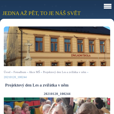
JEDNA AŽ PĚT, TO JE NÁŠ SVĚT
Úvod
»
Fotoalbum
»
Akce MŠ
»
Projektový den Les a zvířátka v něm
»
20210120_100244
Projektový den Les a zvířátka v něm
20210120_100244