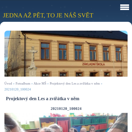
JEDNA AŽ PĚT, TO JE NÁŠ SVĚT
Úvod
»
Fotoalbum
»
Akce MŠ
»
Projektový den Les a zvířátka v něm
»
20210120_100024
Projektový den Les a zvířátka v něm
20210120_100024