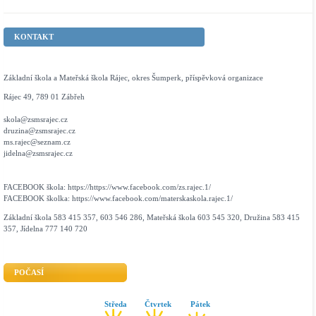
KONTAKT
Základní škola a Mateřská škola Rájec, okres Šumperk, příspěvková organizace
Rájec 49, 789 01 Zábřeh
skola@zsmsrajec.cz
druzina@zsmsrajec.cz
ms.rajec@seznam.cz
jidelna@zsmsrajec.cz
FACEBOOK škola: https://https://www.facebook.com/zs.rajec.1/
FACEBOOK školka: https://www.facebook.com/materskaskola.rajec.1/
Základní škola 583 415 357, 603 546 286, Mateřská škola 603 545 320, Družina 583 415
357, Jídelna 777 140 720
POČASÍ
Středa
Čtvrtek
Pátek