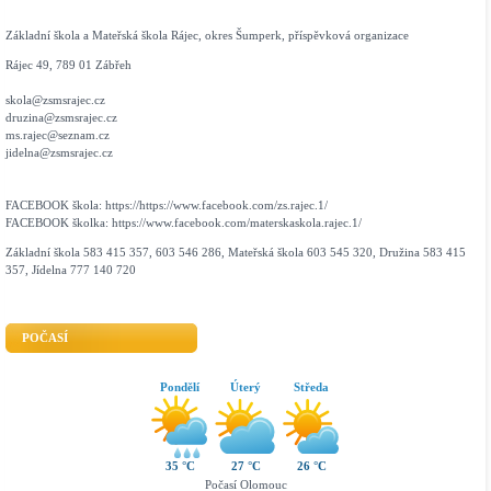
Základní škola a Mateřská škola Rájec, okres Šumperk, příspěvková organizace
Rájec 49, 789 01 Zábřeh
skola@zsmsrajec.cz
druzina@zsmsrajec.cz
ms.rajec@seznam.cz
jidelna@zsmsrajec.cz
FACEBOOK škola: https://https://www.facebook.com/zs.rajec.1/
FACEBOOK školka: https://www.facebook.com/materskaskola.rajec.1/
Základní škola 583 415 357, 603 546 286, Mateřská škola 603 545 320, Družina 583 415
357, Jídelna 777 140 720
POČASÍ
Pondělí
Úterý
Středa
35 °C
27 °C
26 °C
Počasí Olomouc