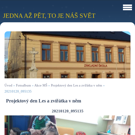
JEDNA AŽ PĚT, TO JE NÁŠ SVĚT
Úvod
»
Fotoalbum
»
Akce MŠ
»
Projektový den Les a zvířátka v něm
»
20210120_095135
Projektový den Les a zvířátka v něm
20210120_095135