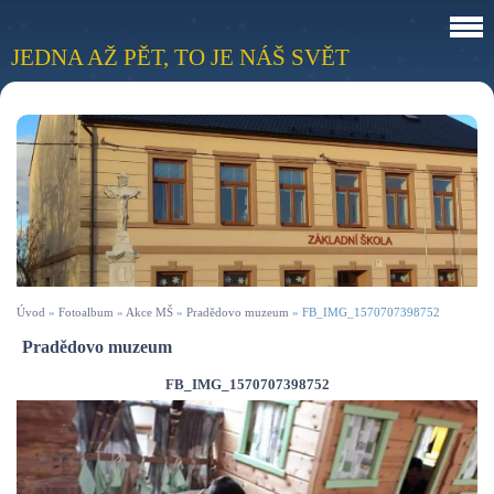
JEDNA AŽ PĚT, TO JE NÁŠ SVĚT
Úvod
»
Fotoalbum
»
Akce MŠ
»
Pradědovo muzeum
»
FB_IMG_1570707398752
Pradědovo muzeum
FB_IMG_1570707398752