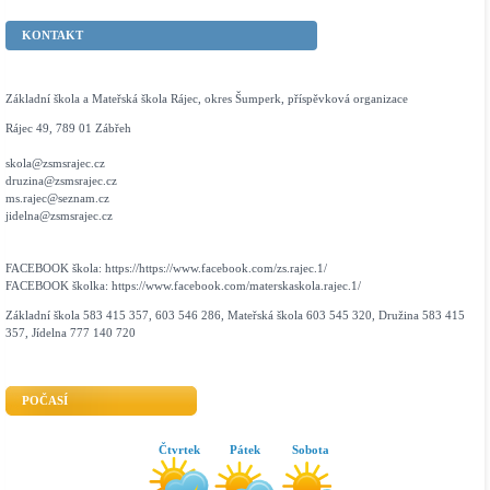
KONTAKT
Základní škola a Mateřská škola Rájec, okres Šumperk, příspěvková organizace
Rájec 49, 789 01 Zábřeh
skola@zsmsrajec.cz
druzina@zsmsrajec.cz
ms.rajec@seznam.cz
jidelna@zsmsrajec.cz
FACEBOOK škola: https://https://www.facebook.com/zs.rajec.1/
FACEBOOK školka: https://www.facebook.com/materskaskola.rajec.1/
Základní škola 583 415 357, 603 546 286, Mateřská škola 603 545 320, Družina 583 415
357, Jídelna 777 140 720
POČASÍ
Čtvrtek
Pátek
Sobota