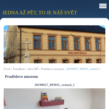
JEDNA AŽ PĚT, TO JE NÁŠ SVĚT
Úvod
»
Fotoalbum
»
Akce MŠ
»
Pradědovo muzeum
»
20190927_095011_resized_1
Pradědovo muzeum
20190927_095011_resized_1