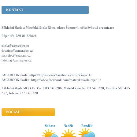
KONTAKT
Základní škola a Mateřská škola Rájec, okres Šumperk, příspěvková organizace
Rájec 49, 789 01 Zábřeh
skola@zsmsrajec.cz
druzina@zsmsrajec.cz
ms.rajec@seznam.cz
jidelna@zsmsrajec.cz
FACEBOOK škola: https://https://www.facebook.com/zs.rajec.1/
FACEBOOK školka: https://www.facebook.com/materskaskola.rajec.1/
Základní škola 583 415 357, 603 546 286, Mateřská škola 603 545 320, Družina 583 415
357, Jídelna 777 140 720
POČASÍ
Sobota
Neděle
Pondělí