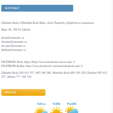
KONTAKT
Základní škola a Mateřská škola Rájec, okres Šumperk, příspěvková organizace
Rájec 49, 789 01 Zábřeh
skola@zsmsrajec.cz
druzina@zsmsrajec.cz
ms.rajec@seznam.cz
jidelna@zsmsrajec.cz
FACEBOOK škola: https://https://www.facebook.com/zs.rajec.1/
FACEBOOK školka: https://www.facebook.com/materskaskola.rajec.1/
Základní škola 583 415 357, 603 546 286, Mateřská škola 603 545 320, Družina 583 415
357, Jídelna 777 140 720
POČASÍ
Sobota
Neděle
Pondělí