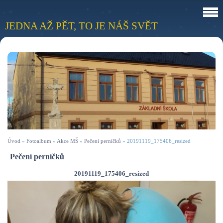
JEDNA AŽ PĚT, TO JE NÁŠ SVĚT
Úvod
»
Fotoalbum
»
Akce MŠ
»
Pečení perníčků
»
20191119_175406_resized
Pečení perníčků
20191119_175406_resized