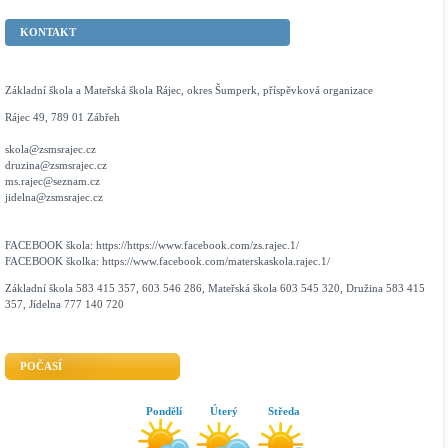
KONTAKT
Základní škola a Mateřská škola Rájec, okres Šumperk, příspěvková organizace
Rájec 49, 789 01 Zábřeh
skola@zsmsrajec.cz
druzina@zsmsrajec.cz
ms.rajec@seznam.cz
jidelna@zsmsrajec.cz
FACEBOOK škola: https://https://www.facebook.com/zs.rajec.1/
FACEBOOK školka: https://www.facebook.com/materskaskola.rajec.1/
Základní škola 583 415 357, 603 546 286, Mateřská škola 603 545 320, Družina 583 415
357, Jídelna 777 140 720
POČASÍ
Pondělí
Úterý
Středa