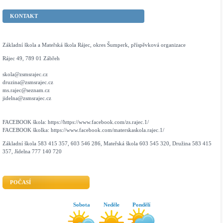
KONTAKT
Základní škola a Mateřská škola Rájec, okres Šumperk, příspěvková organizace
Rájec 49, 789 01 Zábřeh
skola@zsmsrajec.cz
druzina@zsmsrajec.cz
ms.rajec@seznam.cz
jidelna@zsmsrajec.cz
FACEBOOK škola: https://https://www.facebook.com/zs.rajec.1/
FACEBOOK školka: https://www.facebook.com/materskaskola.rajec.1/
Základní škola 583 415 357, 603 546 286, Mateřská škola 603 545 320, Družina 583 415
357, Jídelna 777 140 720
POČASÍ
Sobota
Neděle
Pondělí