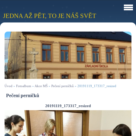
JEDNA AŽ PĚT, TO JE NÁŠ SVĚT
Úvod
»
Fotoalbum
»
Akce MŠ
»
Pečení perníčků
»
20191119_173317_resized
Pečení perníčků
20191119_173317_resized