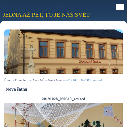
JEDNA AŽ PĚT, TO JE NÁŠ SVĚT
Úvod
»
Fotoalbum
»
Akce MŠ
»
Nová šatna
»
20191028_090319_resized
Nová šatna
20191028_090319_resized