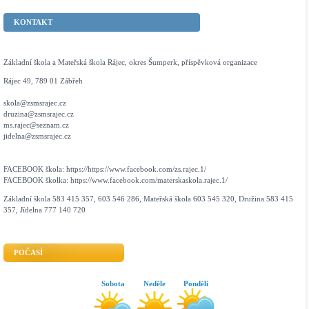
KONTAKT
Základní škola a Mateřská škola Rájec, okres Šumperk, příspěvková organizace
Rájec 49, 789 01 Zábřeh
skola@zsmsrajec.cz
druzina@zsmsrajec.cz
ms.rajec@seznam.cz
jidelna@zsmsrajec.cz
FACEBOOK škola: https://https://www.facebook.com/zs.rajec.1/
FACEBOOK školka: https://www.facebook.com/materskaskola.rajec.1/
Základní škola 583 415 357, 603 546 286, Mateřská škola 603 545 320, Družina 583 415
357, Jídelna 777 140 720
POČASÍ
Sobota
Neděle
Pondělí